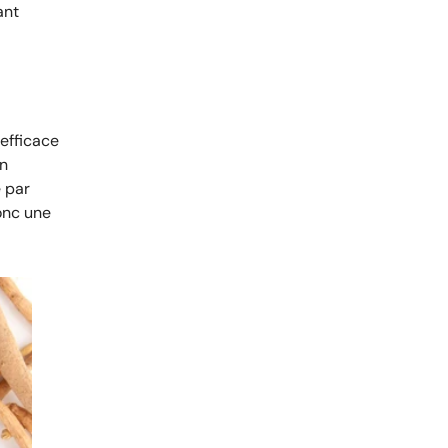
ant
efficace
on
é par
onc une