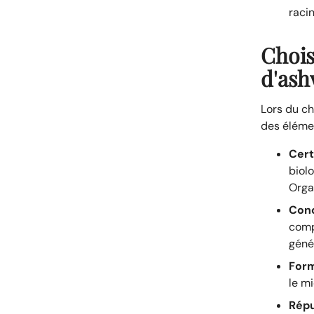
racin
Chois
d'as
Lors du c
des élémen
Certi
biol
Orga
Conc
comp
géné
Form
le mi
Répu