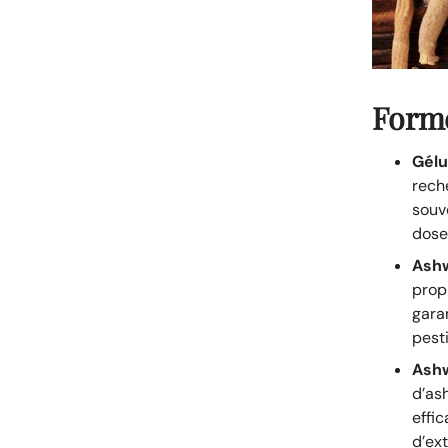
Form
Gélu
rech
souv
dose
Ashw
prop
gara
pest
Ashw
d’as
effi
d’ext