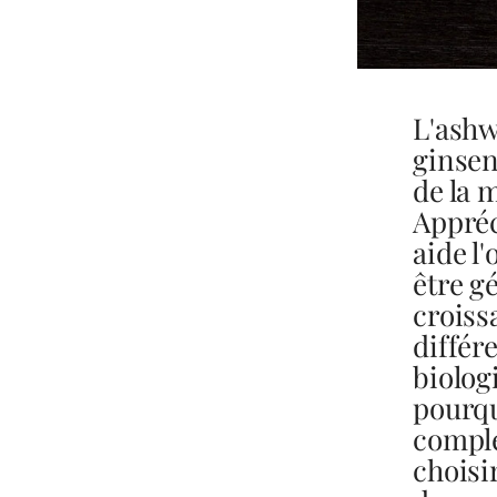
L'ashw
ginsen
de la 
Appréc
aide l'
être g
croiss
différ
biolog
pourqu
complé
choisi