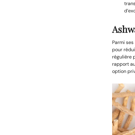
tran
d’exc
Ashwa
Parmi ses 
pour rédui
régulière 
rapport a
option priv