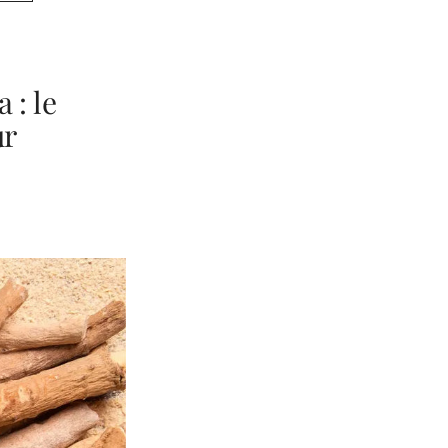
 : le
ur