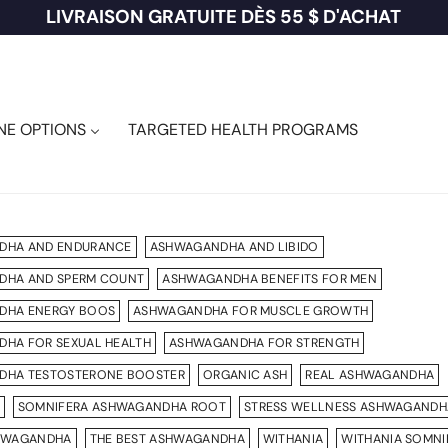
NEZ 10 % DE RÉDUCTION SUR LA PREMIÈRE COM
NE OPTIONS
TARGETED HEALTH PROGRAMS
DHA AND ENDURANCE
ASHWAGANDHA AND LIBIDO
DHA AND SPERM COUNT
ASHWAGANDHA BENEFITS FOR MEN
DHA ENERGY BOOS
ASHWAGANDHA FOR MUSCLE GROWTH
HA FOR SEXUAL HEALTH
ASHWAGANDHA FOR STRENGTH
DHA TESTOSTERONE BOOSTER
ORGANIC ASH
REAL ASHWAGANDHA
SOMNIFERA ASHWAGANDHA ROOT
STRESS WELLNESS ASHWAGANDH
SHWAGANDHA
THE BEST ASHWAGANDHA
WITHANIA
WITHANIA SOMNI