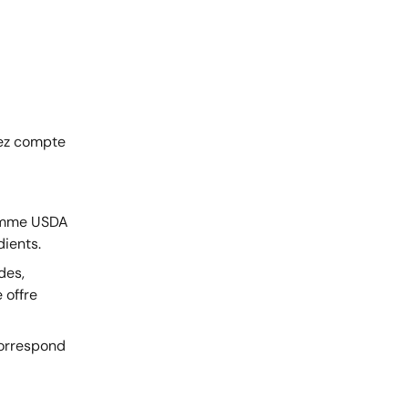
nez compte
comme USDA
ients.
des,
 offre
correspond