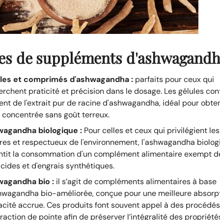
es de suppléments d'ashwagand
les et comprimés d'ashwagandha :
parfaits pour ceux qui
erchent praticité et précision dans le dosage. Les gélules co
ent de l'extrait pur de racine d'ashwagandha, idéal pour obte
 concentrée sans goût terreux.
agandha biologique :
Pour celles et ceux qui privilégient le
res et respectueux de l'environnement, l'ashwagandha biolog
ntit la consommation d'un complément alimentaire exempt d
icides et d'engrais synthétiques.
agandha bio :
il s’agit de compléments alimentaires à base
hwagandha bio-améliorée, conçue pour une meilleure absorpt
cacité accrue. Ces produits font souvent appel à des procédés
raction de pointe afin de préserver l’intégralité des propriété