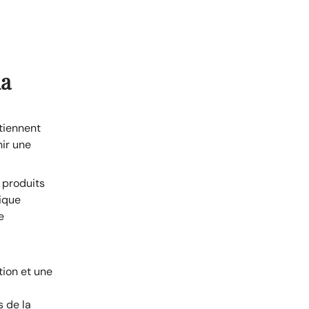
ha
ntiennent
nir une
s produits
ique
e
ion et une
s de la