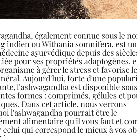
agandha, également connue sous le n
g indien ou Withania somnifera, est un 
médecine ayurvédique depuis des siècle
iée pour ses propriétés adaptogènes, e
organisme à gérer le stress et favorise l
énéral. Aujourd'hui, forte d'une popular
ante, l'ashwagandha est disponible sou
entes formes : comprimés, gélules et p
iques. Dans cet article, nous verrons
oi l'ashwagandha pourrait être le
ment alimentaire qu'il vous faut et c
r celui qui correspond le mieux à vos ob