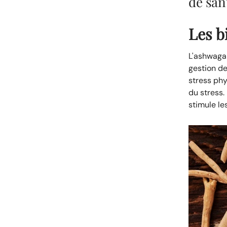
de san
Les b
L'ashwaga
gestion de
stress phy
du stress.
stimule le