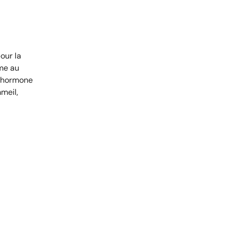
our la
sme au
l'hormone
mmeil,