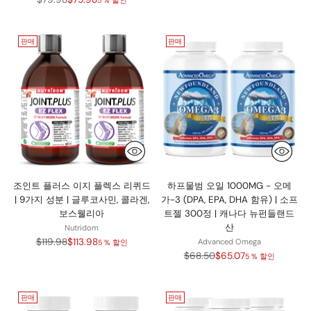
가
판매
판매
조인트 플러스 이지 플렉스 리퀴드
하프물범 오일 1000MG - 오메
| 9가지 성분 | 글루코사민, 콜라겐,
가-3 (DPA, EPA, DHA 함유) | 소프
보스웰리아
트젤 300정 | 캐나다 뉴펀들랜드
산
Nutridom
정
$119.98
$113.98
Advanced Omega
5 % 할인
가
정
$68.50
$65.07
5 % 할인
가
판매
판매