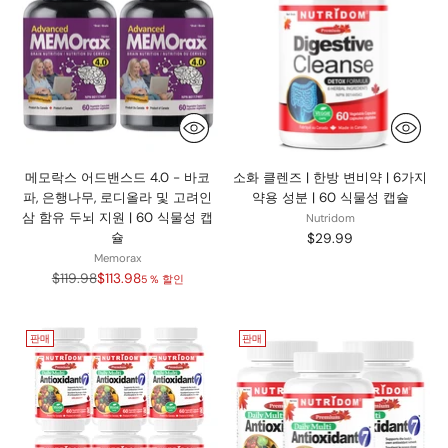
메모락스 어드밴스드 4.0 - 바코
소화 클렌즈 | 한방 변비약 | 6가지
파, 은행나무, 로디올라 및 고려인
약용 성분 | 60 식물성 캡슐
삼 함유 두뇌 지원 | 60 식물성 캡
Nutridom
슐
$29.99
Memorax
정
$119.98
$113.98
5 % 할인
가
판매
판매