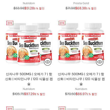
Nutridom
Prosta Gold
정
정
$53.98
$51.28
$71.98
$68.38
5 % 할인
5 % 할인
가
가
판매
판매
산자나무 500MG | 오메가 7 | 항
산자나무 500MG | 오메가 7 | 항
산화 | 비타민나무 | 120 식물성 캡
산화 | 비타민나무 | 120 식물성 캡
슐
슐
Nutridom
Nutridom
정
정
$105.75
$97.29
$70.50
$66.97
8 % 할인
5 % 할인
가
가
판매
판매