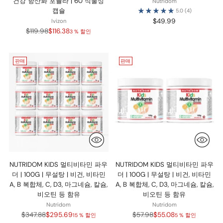
건강 항산화 포뮬라 | 60 식물성
Nutridom
캡슐
5.0
(4)
$49.99
Ivizon
정
$119.98
$116.38
3 % 할인
가
판매
판매
NUTRIDOM KIDS 멀티비타민 파우
NUTRIDOM KIDS 멀티비타민 파우
더 | 100G | 무설탕 | 비건, 비타민
더 | 100G | 무설탕 | 비건, 비타민
A, B 복합체, C, D3, 마그네슘, 칼슘,
A, B 복합체, C, D3, 마그네슘, 칼슘,
비오틴 등 함유
비오틴 등 함유
Nutridom
Nutridom
정
정
$347.88
$295.69
$57.98
$55.08
15 % 할인
5 % 할인