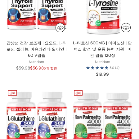
갑상선 건강 보조제 | 요오드, L-티
L-티로신 600MG | 아미노산 | 단
로신, 셀레늄, 아슈와간다 & 아연 |
백질 합성 및 운동 능력 지원 | 비
60 V캡슐
건 캡슐 120정
Nutridom
Nutridom
정
$59.98
$56.98
5.0
(4)
5 % 할인
가
$19.99
판매
판매