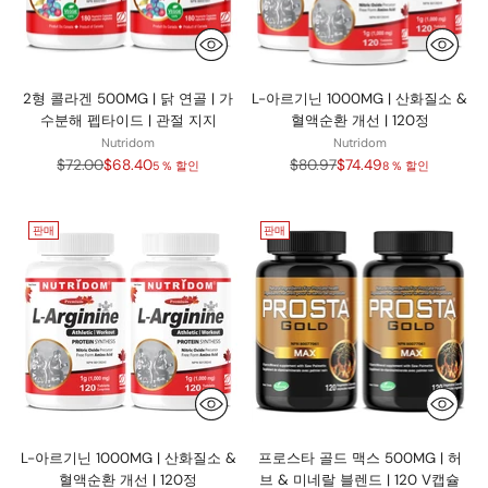
2형 콜라겐 500MG | 닭 연골 | 가
L-아르기닌 1000MG | 산화질소 &
수분해 펩타이드 | 관절 지지
혈액순환 개선 | 120정
Nutridom
Nutridom
정
정
$72.00
$68.40
$80.97
$74.49
5 % 할인
8 % 할인
가
가
판매
판매
L-아르기닌 1000MG | 산화질소 &
프로스타 골드 맥스 500MG | 허
혈액순환 개선 | 120정
브 & 미네랄 블렌드 | 120 V캡슐