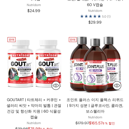
60 V캡슐
Nutridom
$24.99
Nutridom
5.0
(1)
$29.99
판매
판매
GOUTART | 타트체리 + 커큐민 +
조인트 플러스 이지 플렉스 리퀴드
셀러리 씨앗 + 악마의 발톱 | 관절
| 9가지 성분 | 글루코사민, 콜라겐,
건강 및 항산화 지원 | 60 식물성
보스웰리아
캡슐
Nutridom
정
$179.97
$165.57
Nutridom
8 % 할인
정
가
$79.98
$75.98
5 % 할인