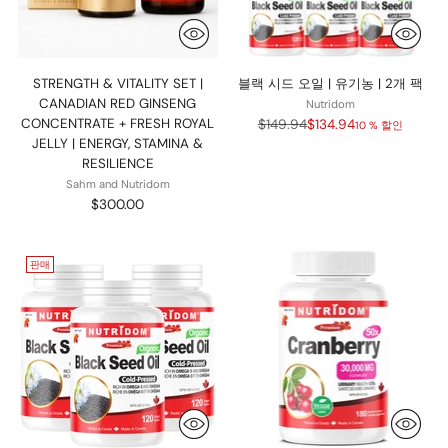
STRENGTH & VITALITY SET |
블랙 시드 오일 | 유기농 | 2개 팩
CANADIAN RED GINSENG
Nutridom
정
CONCENTRATE + FRESH ROYAL
$149.94
$134.94
10 % 할인
가
JELLY | ENERGY, STAMINA &
RESILIENCE
Sahm and Nutridom
$300.00
판매