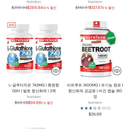
Nutridom
Nutridom
정
정
$299.94
$269.94
$149.97
$137.97
10 % 할인
8 % 할인
가
가
판매
L-글루타치온 743MG | 환원형
비트루트 1400MG | 유기농 원료 |
GSH | 발효 항산화제 | 2팩
항산화제 공급원 | 비건 캡슐 180
정
Nutridom
정
$99.98
$94.98
Nutridom
5 % 할인
가
3.0
(1)
$26.99