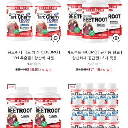
몽모렌시 타트 체리 10000MG |
비트루트 1400MG | 유기농 원료 |
10:1 추출물 | 항산화 지원
항산화제 공급원 | 3개 묶음
Nutridom
Nutridom
정
정
$61.98
$58.88
$80.97
$74.49
5 % 할인
8 % 할인
가
가
판매
판매