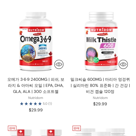
가
오메가 3·6·9 2400MG | 피쉬, 보
밀크씨슬 600MG | 마리아 엉겅퀴
라지 & 아마씨 오일 | EPA, DHA,
| 실리마린 80% 표준화 | 간 건강 |
GLA, ALA | 300 소프트젤
비건 캡슐 120정
Nutridom
Nutridom
$29.99
5.0
(1)
$29.99
판매
판매