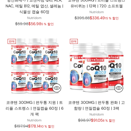
항산화제-7 | 코엔자임 Q10, ALA,
코큐텐 300MG | 트리플 스트렝스
NAC, 메틸 B12, 메틸 엽산, 셀레늄 |
유비퀴논 | 12팩 | 720 소프트젤
식물성 캡슐 60정
Nutridom
정
$395.88
$336.49
Nutridom
15 % 할인
정
가
$59.98
$56.98
5 % 할인
가
판매
판매
코큐텐 300MG | 편두통 지원 | 트
코큐텐 300MG | 편두통 완화 | 고
리플 스트렝스 | 연질캡슐 60정 | 6
함량 | 연질캡슐 60정 | 3팩
개 팩
Nutridom
정
$98.97
$91.05
Nutridom
8 % 할인
정
가
$197.94
$178.14
10 % 할인