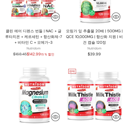
클린 에어 디펜스 번들 | NAC + 글
모링가 잎 추출물 20배 | 500MG |
루타치온 + 케르세틴 + 항산화제-7
QCE 10,000MG | 항산화 지원 | 비
+ 비타민 C + 오메가-3
건 캡슐 120정
Nutridom
Nutridom
정
$168.45
$142.99
$39.99
15 % 할인
가
판매