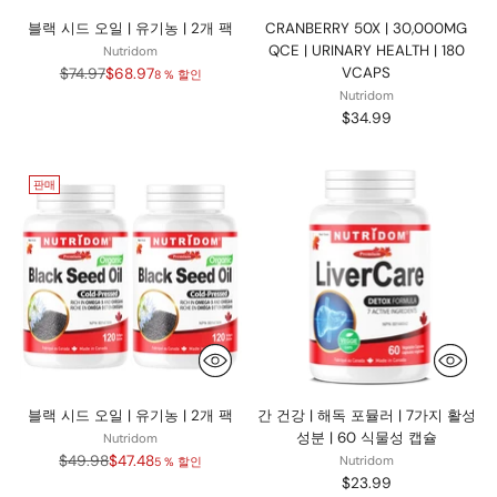
블랙 시드 오일 | 유기농 | 2개 팩
CRANBERRY 50X | 30,000MG
QCE | URINARY HEALTH | 180
Nutridom
정
$74.97
$68.97
VCAPS
8 % 할인
가
Nutridom
$34.99
판매
블랙 시드 오일 | 유기농 | 2개 팩
간 건강 | 해독 포뮬러 | 7가지 활성
성분 | 60 식물성 캡슐
Nutridom
정
$49.98
$47.48
Nutridom
5 % 할인
가
$23.99