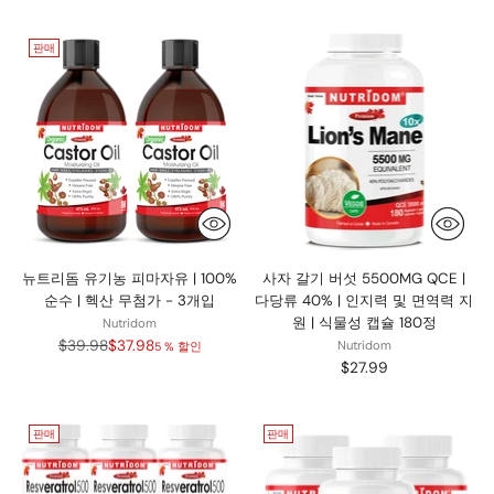
가
가
판매
뉴트리돔 유기농 피마자유 | 100%
사자 갈기 버섯 5500MG QCE |
순수 | 헥산 무첨가 - 3개입
다당류 40% | 인지력 및 면역력 지
원 | 식물성 캡슐 180정
Nutridom
정
$39.98
$37.98
Nutridom
5 % 할인
가
$27.99
판매
판매