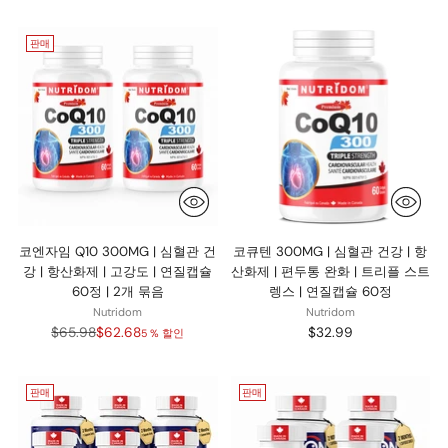
가
판매
코엔자임 Q10 300MG | 심혈관 건
코큐텐 300MG | 심혈관 건강 | 항
강 | 항산화제 | 고강도 | 연질캡슐
산화제 | 편두통 완화 | 트리플 스트
60정 | 2개 묶음
렝스 | 연질캡슐 60정
Nutridom
Nutridom
정
$65.98
$62.68
$32.99
5 % 할인
가
판매
판매