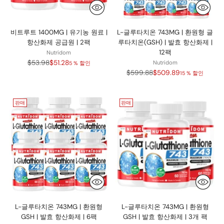
비트루트 1400MG | 유기농 원료 |
L-글루타치온 743MG | 환원형 글
항산화제 공급원 | 2팩
루타치온(GSH) | 발효 항산화제 |
12팩
Nutridom
정
$53.98
$51.28
Nutridom
5 % 할인
가
정
$599.88
$509.89
15 % 할인
가
판매
판매
L-글루타치온 743MG | 환원형
L-글루타치온 743MG | 환원형
GSH | 발효 항산화제 | 6팩
GSH | 발효 항산화제 | 3개 팩