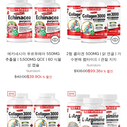
에키네시아 푸르푸레아 550MG
2형 콜라겐 500MG | 닭 연골 | 가
추출물 | 5,500MG QCE | 60 식물
수분해 펩타이드 | 관절 지지
성 캡슐
Nutridom
정
$108.00
$99.36
Nutridom
8 % 할인
정
가
$42.00
$39.90
5 % 할인
가
판매
판매