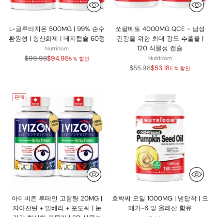
L-글루타치온 500MG | 99% 순수
쏘팔메토 4000MG QCE - 남성
환원형 | 항산화제 | 베지캡슐 60정
건강을 위한 최대 강도 추출물 |
120 식물성 캡슐
Nutridom
정
$99.98
$94.98
Nutridom
5 % 할인
가
정
$55.98
$53.18
5 % 할인
가
판매
아이비존 루테인 고함량 20MG |
호박씨 오일 1000MG | 냉압착 | 오
지아잔틴 + 빌베리 + 포도씨 | 눈
메가-6 및 올레산 함유