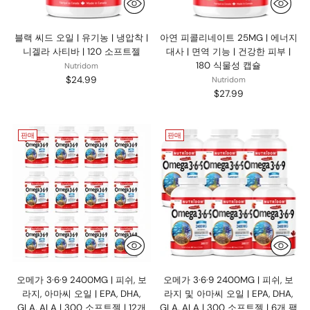
블랙 씨드 오일 | 유기농 | 냉압착 |
아연 피콜리네이트 25MG | 에너지
니겔라 사티바 | 120 소프트젤
대사 | 면역 기능 | 건강한 피부 |
180 식물성 캡슐
Nutridom
$24.99
Nutridom
$27.99
판매
판매
오메가 3·6·9 2400MG | 피쉬, 보
오메가 3·6·9 2400MG | 피쉬, 보
라지, 아마씨 오일 | EPA, DHA,
라지 및 아마씨 오일 | EPA, DHA,
GLA, ALA | 300 소프트젤 | 12개
GLA, ALA | 300 소프트젤 | 6개 팩