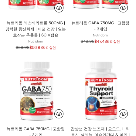
뉴트리돔 레스베라트롤 500MG |
뉴트리돔 GABA 750MG | 고함량
강력한 항산화제 | 세포 건강 | 일본
- 3개입
호장근 추출물 | 60 V캡슐
Nutridom
정
$49.98
$47.48
Nutridom
5 % 할인
정
가
$59.98
$56.98
5 % 할인
가
뉴트리돔 GABA 750MG | 고함량
갑상선 건강 보조제 | 요오드, L-티
- 3개입
로신, 셀레늄, 아슈와간다 & 아연 |