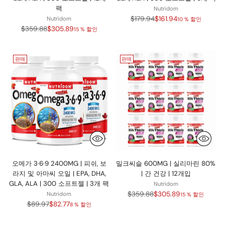
팩
Nutridom
정
$179.94
$161.94
Nutridom
10 % 할인
정
가
$359.88
$305.89
15 % 할인
가
판매
판매
오메가 3·6·9 2400MG | 피쉬, 보
밀크씨슬 600MG | 실리마린 80%
라지 및 아마씨 오일 | EPA, DHA,
| 간 건강 | 12개입
GLA, ALA | 300 소프트젤 | 3개 팩
Nutridom
정
$359.88
$305.89
Nutridom
15 % 할인
정
가
$89.97
$82.77
8 % 할인
가