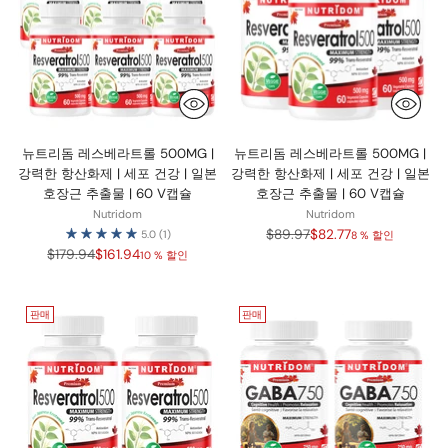
뉴트리돔 레스베라트롤 500MG |
뉴트리돔 레스베라트롤 500MG |
강력한 항산화제 | 세포 건강 | 일본
강력한 항산화제 | 세포 건강 | 일본
호장근 추출물 | 60 V캡슐
호장근 추출물 | 60 V캡슐
Nutridom
Nutridom
정
$89.97
$82.77
5.0
(1)
8 % 할인
정
가
$179.94
$161.94
10 % 할인
가
판매
판매