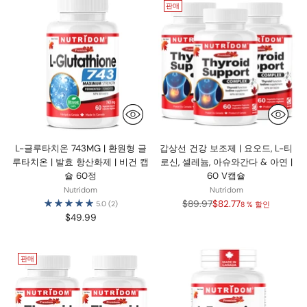
판매
L-글루타치온 743MG | 환원형 글
갑상선 건강 보조제 | 요오드, L-티
루타치온 | 발효 항산화제 | 비건 캡
로신, 셀레늄, 아슈와간다 & 아연 |
슐 60정
60 V캡슐
Nutridom
Nutridom
정
$89.97
$82.77
5.0
(2)
8 % 할인
가
$49.99
판매