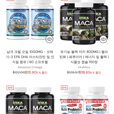
남극 크릴 오일 1000MG - 오메
유기농 블랙 마카 800MG | 젤라
가-3 EPA DHA 아스타잔틴 및 인
틴화 | 페루마카 | 에너지 및 활력 |
지질 함유 | 60 소프트젤
식물성 캡슐 150정
Advanced Omeaga
InkaMaca
정
정
$122.00
$115.90
$128.97
$118.65
5 % 할인
8 % 할인
가
가
판매
판매